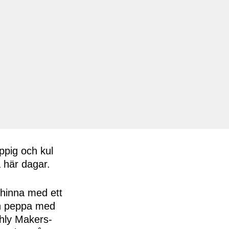
ppig och kul
 här dagar.
 hinna med ett
ch peppa med
thly Makers-