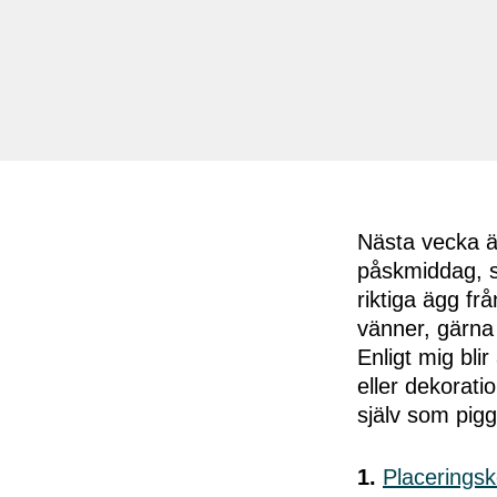
Nästa vecka ä
påskmiddag, sk
riktiga ägg fr
vänner, gärna 
Enligt mig bli
eller dekorati
själv som pig
1.
Placeringsk