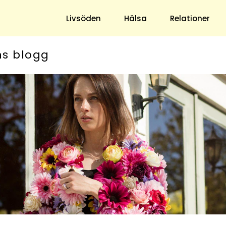
Livsöden
Hälsa
Relationer
ns blogg
Hem & Trädgård
Underhållning
Trädgård
Nöje
Hushåll
TV
Ekonomi
Horoskop
Mat & Dryck
Quiz
Loppis & Antikt
DIY - Gör Det Själv