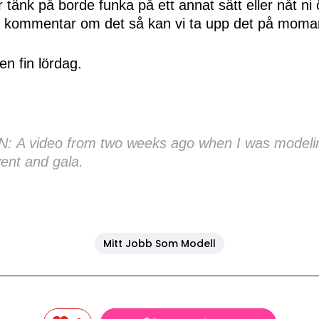
ar tänk på borde funka på ett annat sätt eller nåt ni
n kommentar om det så kan vi ta upp det på mom
en fin lördag.
 A video from two weeks ago when I was modelin
vent and gala.
Mitt Jobb Som Modell