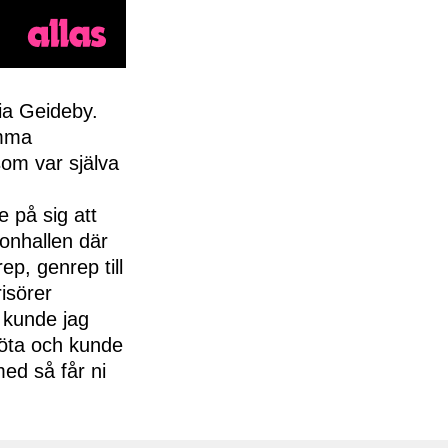
ia Geideby.
ymma
som var själva
 på sig att
sonhallen där
ep, genrep till
isörer
 kunde jag
sköta och kunde
ed så får ni