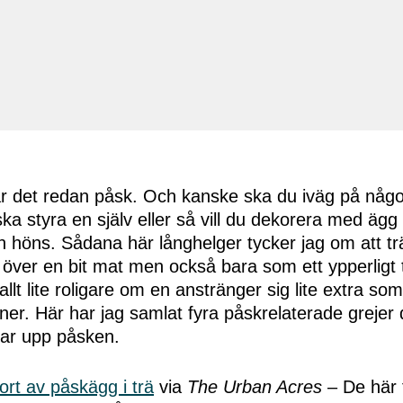
r det redan påsk. Och kanske ska du iväg på någ
a styra en själv eller så vill du dekorera med ägg 
ån höns. Sådana här långhelger tycker jag om att trä
över en bit mat men också bara som ett ypperligt til
r allt lite roligare om en anstränger sig lite extra 
oner. Här har jag samlat fyra påskrelaterade grejer
gar upp påsken.
ort av påskägg i trä
via
The Urban Acres
– De här 