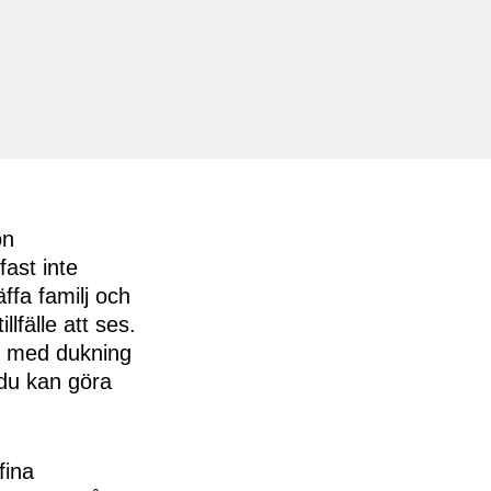
on
fast inte
ffa familj och
lfälle att ses.
som med dukning
 du kan göra
fina