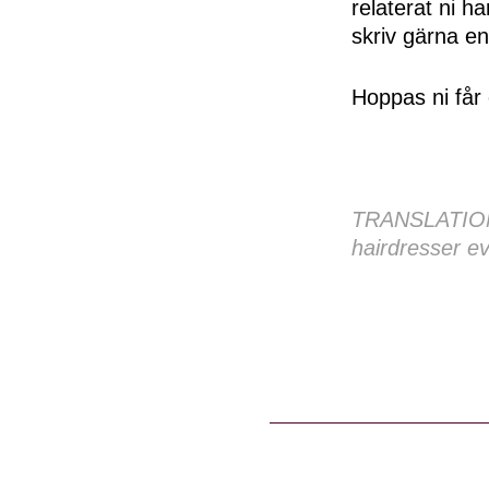
relaterat ni h
skriv gärna e
Hoppas ni får 
TRANSLATION:
hairdresser e