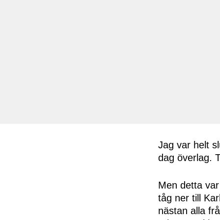
Jag var helt 
dag överlag. 
Men detta var
tåg ner till K
nästan alla f