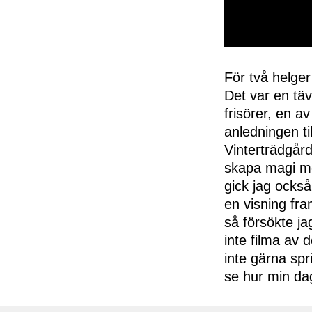
0
seconds
of
För två helger
50
Det var en täv
seconds
Volume
0%
frisörer, en a
anledningen ti
Vinterträdgård
skapa magi med
gick jag också 
en visning fra
så försökte ja
inte filma av 
inte gärna sp
se hur min da