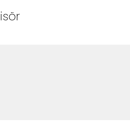
Alla Ämnen
isör
Våra Skribenter