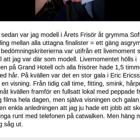
 sedan var jag modell i Årets Frisör åt grymma Sof
ling mellan alla uttagna finalister = ett gäng asgr
v bedömningskriterierna var utifrån ett livemoment 
ll att jag var där som modell. Livemomentet hölls i
en på Grand Hotell och alla frisörer hade 1,5 timme
 hår. På kvällen var det en stor gala i Eric Erics
en visning. Från tidig call time, fitting, smink, hårpr
måt kvällen framför en fullsatt lokal med peppade fr
g filma hela dagen, men själva visningen och galan
den enkla anledningen att jag ju hade ett jobb att 
ringa runt med telefonen på catwalken. Men häng m
g såg ut.