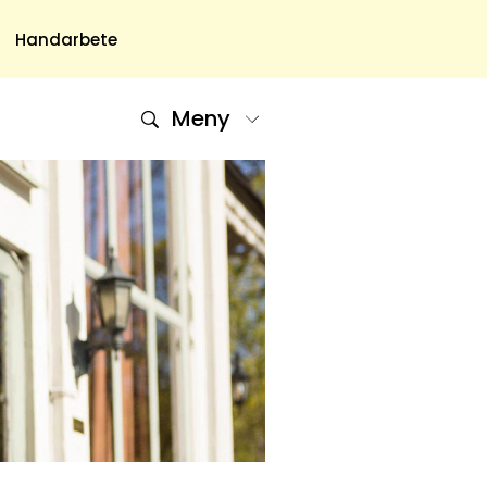
Handarbete
Meny
Om Oss
Om Oss & Kontakt
Tidningar Hos Allas.se
Nyhetsbrev
Om Cookies
Integritetspolicy
Skapa Konto
Hantera Preferenser