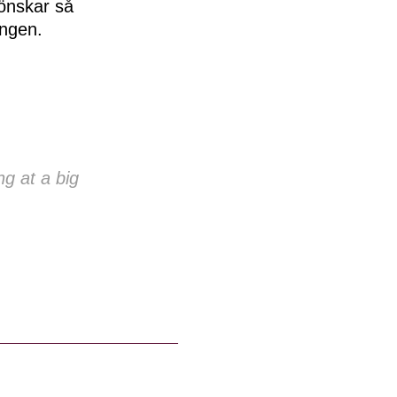
 önskar så
angen.
g at a big