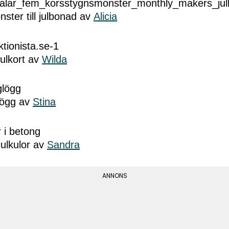
ster till julbonad av
Alicia
 julkort av
Wilda
lögg av
Stina
julkulor av
Sandra