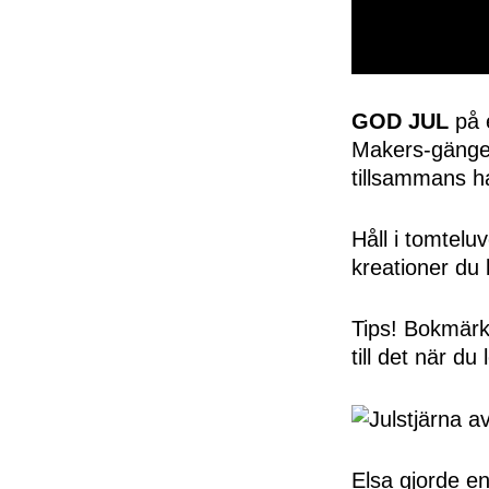
0
seconds
of
GOD JUL
på e
50
Makers-gänget.
seconds
Volume
0%
tillsammans h
Håll i tomteluv
kreationer du 
Tips! Bokmärk
till det när du 
Elsa gjorde e