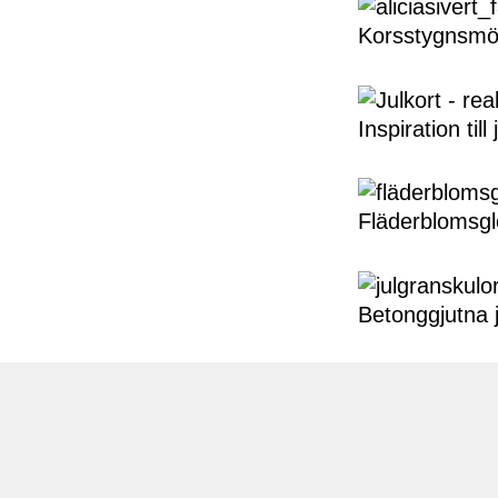
Korsstygnsmön
Inspiration till
Fläderblomsg
Betonggjutna 