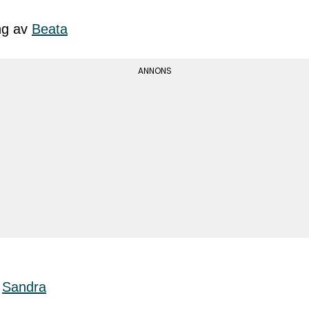
ng av
Beata
v
Sandra