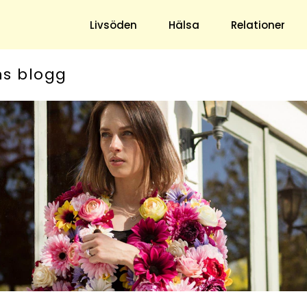
Livsöden
Hälsa
Relationer
ns blogg
Hem & Trädgård
Underhållning
Trädgård
Nöje
Hushåll
TV
Ekonomi
Horoskop
Mat & Dryck
Quiz
Loppis & Antikt
DIY - Gör Det Själv