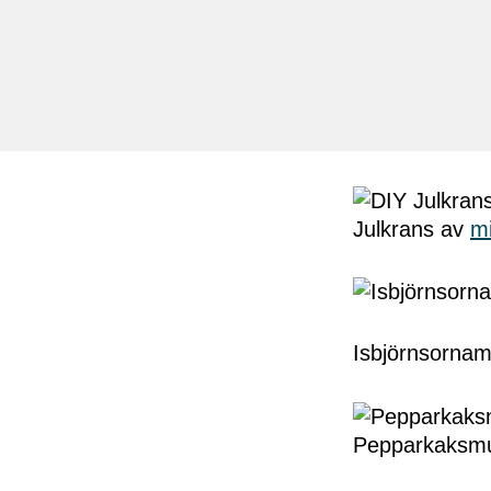
Julkrans av
m
Isbjörnsornam
Pepparkaksmu