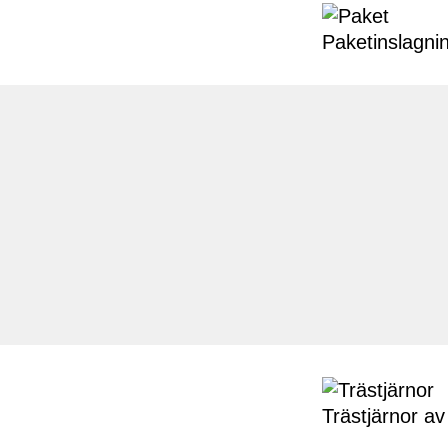
Paketinslagni
Trästjärnor a