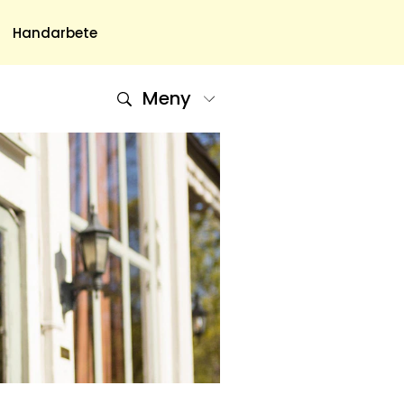
Handarbete
Meny
Om Oss
Om Oss & Kontakt
Tidningar Hos Allas.se
Nyhetsbrev
Om Cookies
Integritetspolicy
Skapa Konto
Hantera Preferenser