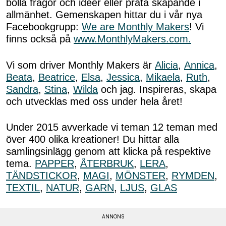
bolla frågor och idéer eller prata skapande i
allmänhet. Gemenskapen hittar du i vår nya
Facebookgrupp:
We are Monthly Makers
! Vi
finns också på
www.MonthlyMakers.com.
Vi som driver Monthly Makers är
Alicia
,
Annica
,
Beata
,
Beatrice
,
Elsa
,
Jessica
,
Mikaela
,
Ruth
,
Sandra
,
Stina
,
Wilda
och jag. Inspireras, skapa
och utvecklas med oss under hela året!
Under 2015 avverkade vi teman 12 teman med
över 400 olika kreationer! Du hittar alla
samlingsinlägg genom att klicka på respektive
tema.
PAPPER
,
ÅTERBRUK
,
LERA
,
TÄNDSTICKOR
,
MAGI
,
MÖNSTER
,
RYMDEN
,
TEXTIL
,
NATUR
,
GARN
,
LJUS
,
GLAS