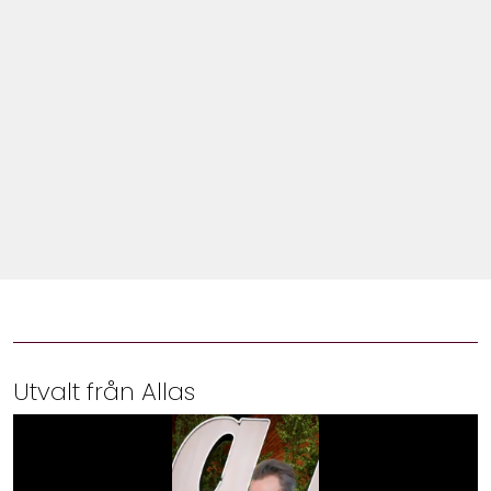
Shop
Hem & Trädgård
Underhållning
Om Oss
Utvalt från Allas