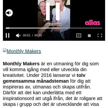
00:02
00:50
0
seconds
of
50
seconds
Monthly Makers
är en utmaning för dig som
vill komma igång med eller utveckla din
kreativitet. Under 2016 lanserar vi
tolv
gemensamma månadsteman
för dig att
inspireras av, utmanas och skapa utifrån.
Därför att det kan underlätta med ett
inspirationsord att utgå ifrån, det är roligare att
skapa i grupp och det är utvecklande att visa