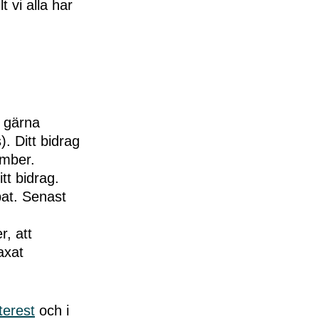
 vi alla har
a gärna
. Ditt bidrag
ember.
tt bidrag.
pat. Senast
r, att
axat
terest
och i