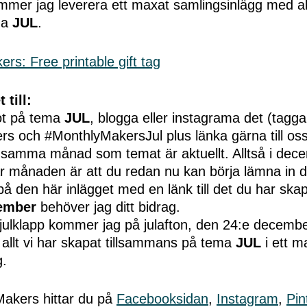
mmer jag leverera ett maxat samlingsinlägg med allt
ma
JUL
.
 till:
ot på tema
JUL
, blogga eller instagrama det (tagg
s och #MonthlyMakersJul plus länka gärna till oss)
t samma månad som temat är aktuellt. Alltså i dec
r månaden är att du redan nu kan börja lämna in di
 den här inlägget med en länk till det du har ska
ember
behöver jag ditt bidrag.
julklapp kommer jag på julafton, den 24:e decembe
allt vi har skapat tillsammans på tema
JUL
i ett m
g.
akers hittar du på
Facebooksidan
,
Instagram
,
Pin