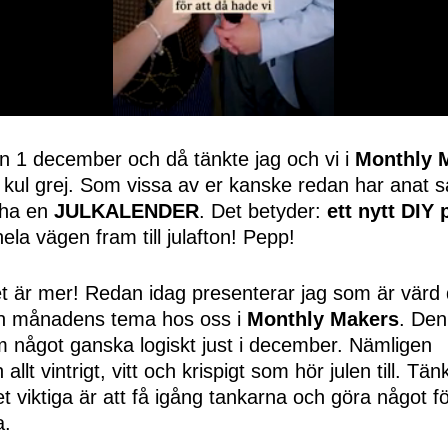
en 1 december och då tänkte jag och vi i
Monthly 
 kul grej. Som vissa av er kanske redan har anat s
 ha en
JULKALENDER
. Det betyder:
ett nytt DIY 
hela vägen fram till julafton! Pepp!
t är mer! Redan idag presenterar jag som är värd
 månadens tema hos oss i
Monthly Makers
. De
m något ganska logiskt just i december. Nämlige
llt vintrigt, vitt och krispigt som hör julen till. Tänk 
 viktiga är att få igång tankarna och göra något fö
a.