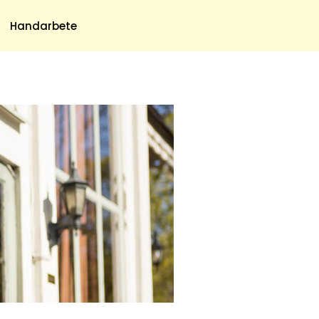
Meny
Handarbete
Om Oss
Om Oss & Kontakt
Tidningar Hos Allas.se
Nyhetsbrev
Om Cookies
Integritetspolicy
Skapa Konto
Hantera Preferenser