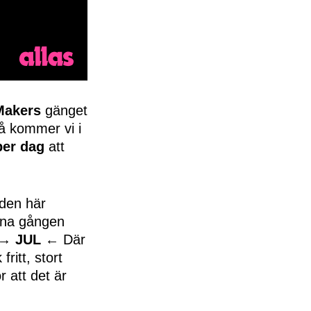
Makers
gänget
å kommer vi i
per dag
att
 den här
nna gången
n →
JUL
← Där
fritt, stort
r att det är