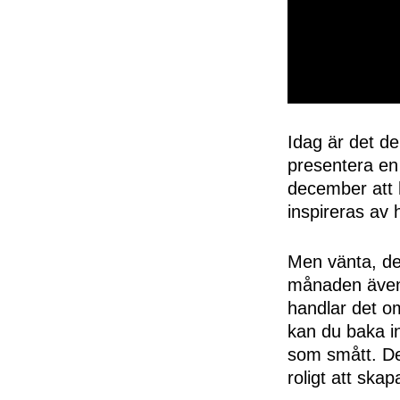
0
seconds
of
Idag är det d
50
presentera en
seconds
Volume
0%
december att
inspireras av 
Men vänta, de
månaden även
handlar det o
kan du baka in a
som smått. Det
roligt att skap