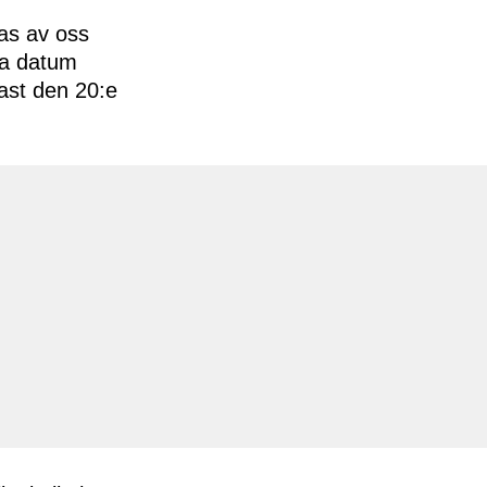
ras av oss
ya datum
nast den 20:e