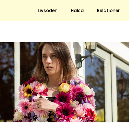
ns blogg
Livsöden
Hälsa
Relationer
Hem & Trädgård
Underhållning
Trädgård
Nöje
Hushåll
TV
Ekonomi
Horoskop
Mat & Dryck
Quiz
Loppis & Antikt
DIY - Gör Det Själv