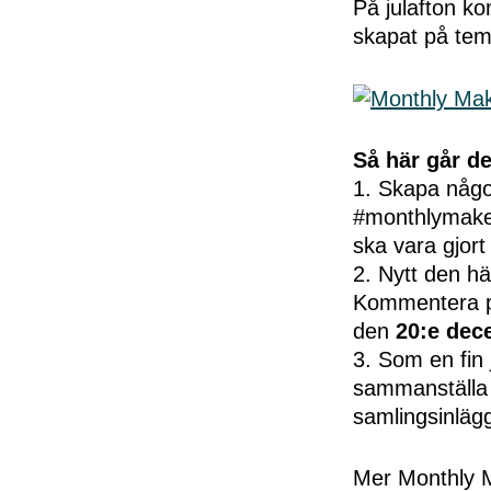
På julafton ko
skapat på te
Så här går det
1. Skapa någ
#monthlymaker
ska vara gjor
2. Nytt den hä
Kommentera på
den
20:e dec
3. Som en fin 
sammanställa 
samlingsinläg
Mer Monthly M