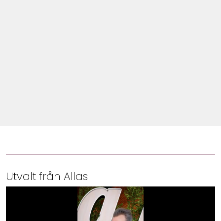
Shop
Hem & Trädgård
Underhållning
Om Oss
Utvalt från Allas