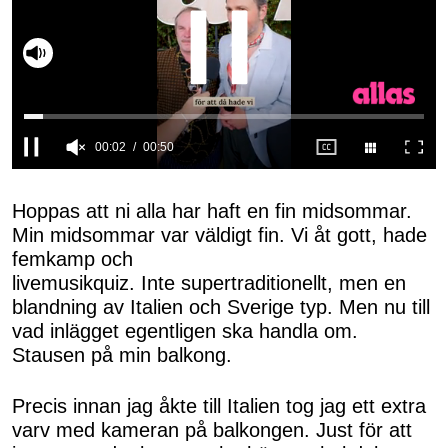
Slå på ljud
0
seconds
of
Hoppas att ni alla har haft en fin midsommar.
50
Min midsommar var väldigt fin. Vi åt gott, hade
seconds
femkamp och
livemusikquiz. Inte supertraditionellt, men en
blandning av Italien och Sverige typ. Men nu till
vad inlägget egentligen ska handla om.
Stausen på min balkong.
Precis innan jag åkte till Italien tog jag ett extra
varv med kameran på balkongen. Just för att