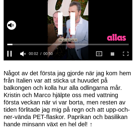
Slå på ljud
00:02
00:50
0
seconds
of
Något av det första jag gjorde när jag kom hem
50
från Italien var att sticka ut huvudet på
seconds
balkongen och kolla hur alla odlingarna mår.
Kristin och Marco hjälpte oss med vattning
första veckan när vi var borta, men resten av
tiden förlitade jag mig på regn och att upp-och-
ner-vända PET-flaskor. Paprikan och basilikan
hande minsann växt en hel del! ↑