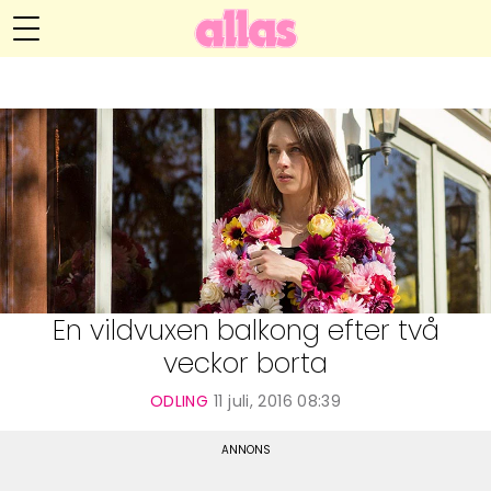
Anna María Larssons blogg
Meny
Livsöden
Hälsa
Hem
Arkiv
Relationer
Om Anna María
Kontakt
Kategorier
Handarbete
En vildvuxen balkong efter två
veckor borta
Video
ODLING
11 juli, 2016 08:39
Bloggar