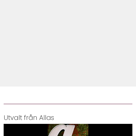
Shop
Hem & Trädgård
Underhållning
Om Oss
Utvalt från Allas