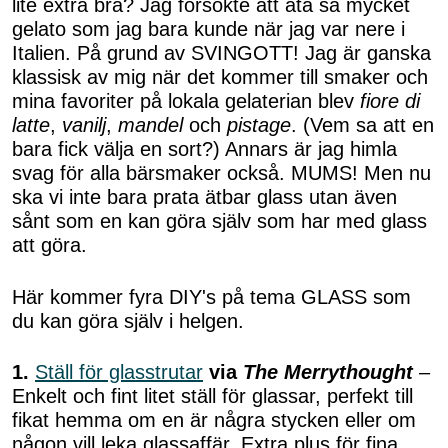
lite extra bra? Jag försökte att äta så mycket
gelato som jag bara kunde när jag var nere i
Italien. På grund av SVINGOTT! Jag är ganska
klassisk av mig när det kommer till smaker och
mina favoriter på lokala gelaterian blev
fiore di
latte
,
vanilj
,
mandel
och
pistage
. (Vem sa att en
bara fick välja en sort?) Annars är jag himla
svag för alla bärsmaker också. MUMS! Men nu
ska vi inte bara prata ätbar glass utan även
sånt som en kan göra själv som har med glass
att göra.
Här kommer fyra DIY's på tema GLASS som
du kan göra själv i helgen.
1.
Ställ för glasstrutar
via
The Merrythought
–
Enkelt och fint litet ställ för glassar, perfekt till
fikat hemma om en är några stycken eller om
någon vill leka glassaffär. Extra plus för fina