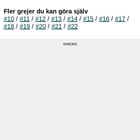
Fler grejer du kan göra själv
#10
/
#11
/
#12
/
#13
/
#14
/
#15
/
#16
/
#17
/
#18
/
#19
/
#20
/
#21
/
#22