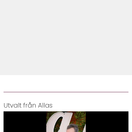
Shop
Hem & Trädgård
Underhållning
Om Oss
Utvalt från Allas