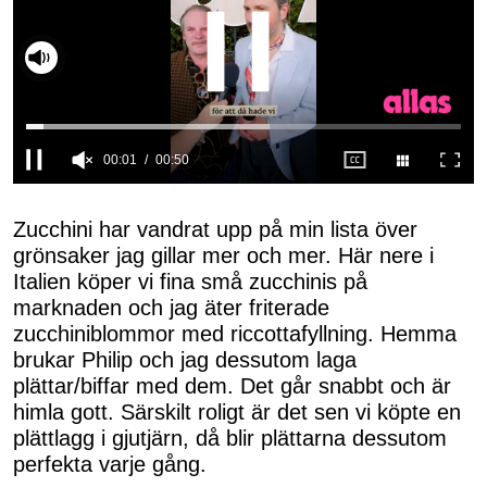
Slå på ljud
0
seconds
of
Zucchini har vandrat upp på min lista över
50
grönsaker jag gillar mer och mer. Här nere i
seconds
Italien köper vi fina små zucchinis på
marknaden och jag äter friterade
zucchiniblommor med riccottafyllning. Hemma
brukar Philip och jag dessutom laga
plättar/biffar med dem. Det går snabbt och är
himla gott. Särskilt roligt är det sen vi köpte en
plättlagg i gjutjärn, då blir plättarna dessutom
perfekta varje gång.