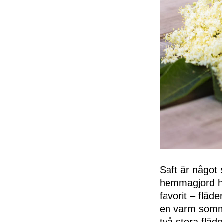
Saft är något 
hemmagjord ha
favorit – fläde
en varm sommar
två stora fläd