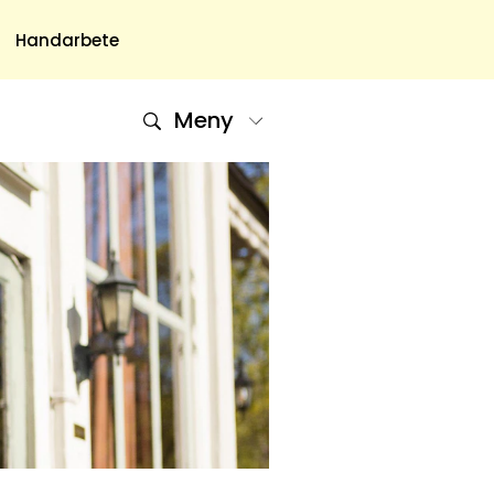
Handarbete
Meny
Om Oss
Om Oss & Kontakt
Tidningar Hos Allas.se
Nyhetsbrev
Om Cookies
Integritetspolicy
Skapa Konto
Hantera Preferenser