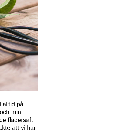
alltid på
 och min
nde flädersaft
kte att vi har