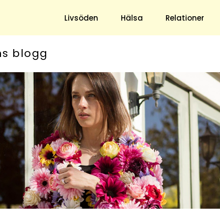
Livsöden
Hälsa
Relationer
ns blogg
Hem & Trädgård
Underhållning
Trädgård
Nöje
Hushåll
TV
Ekonomi
Horoskop
Mat & Dryck
Quiz
Loppis & Antikt
DIY - Gör Det Själv