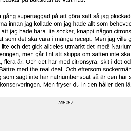
n gång supertaggad på att göra saft så jag plockad
na innan jag kollade om jag hade allt som behöv
 att jag hade bara lite socker, knappt någon citron
t som det ska vara i många recept. Men jag ville 
 lite och det gick alldeles utmärkt det med! Natri
rveringen, men går fint att skippa om saften inte sk
a, flera år. Och det här med citronsyra, skit i det o
t. Bättre med the real deal. Och eftersom sockerm
 som sagt inte har natriumbensoat så är den här sa
 konserveringen. Men fryser du in den håller den l