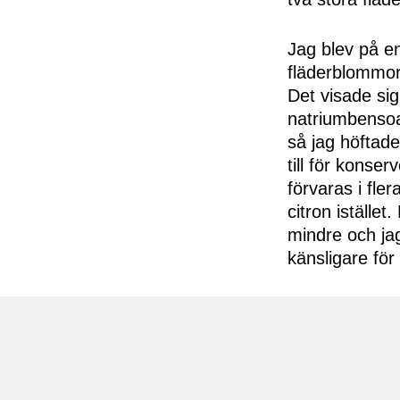
Jag blev på e
fläderblommor
Det visade sig
natriumbensoa
så jag höftade
till för konse
förvaras i fler
citron iställe
mindre och jag
känsligare för