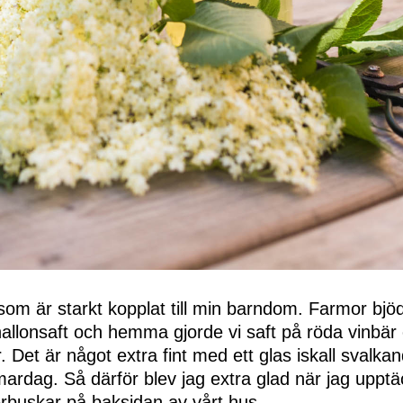
som är starkt kopplat till min barndom. Farmor bjöd 
llonsaft och hemma gjorde vi saft på röda vinbär
r. Det är något extra fint med ett glas iskall svalka
dag. Så därför blev jag extra glad när jag upptäc
erbuskar på baksidan av vårt hus.