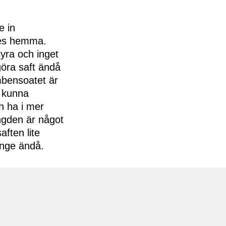
e in
des hemma.
syra och inget
göra saft ändå
umbensoatet är
a kunna
ch ha i mer
ängden är något
ften lite
änge ändå.