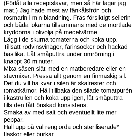
(Förlåt alla receptslavar, men så här lagar jag
mat.) Jag hade mest av fänkålsfrön och
rosmarin i min blandning. Fräs försiktigt sellerin
och båda lökarna tillsammans med de mortlade
kryddorna i olivolja på medelvärme.
Lägg i de skurna tomaterna och koka upp.
Tillsätt rödvinsvinäger, farinsocker och hackad
basilika. Låt småputtra under omrörning i
knappt 30 minuter.
Mixa såsen slät med en matberedare eller en
stavmixer. Pressa allt genom en finmaskig sil.
Det du vill ha kvar i silen är skalrester och
tomatkärnor. Häll tillbaka den silade tomatpurén
i kastrullen och koka upp igen, låt småputtra
tills den fått önskad konsistens.
Smaka av med salt och eventuellt lite mer
peppar.
Häll upp på väl rengjorda och steriliserade*
flaskor eller burkar.