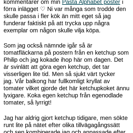
kommentarer om min
Pasta Alphabet poster
i
förra inlägget ♡ Ni var många som trodde den
skulle passa i fler kök än mitt eget så jag
funderar faktiskt på att trycka upp några
exemplar om någon skulle vilja köpa.
Som jag också nämnde igår så är
tomatfläckarna på postern från en ketchup som
Philip och jag kokade ihop här om dagen. Det
är svinlätt att göra egen ketchup, det tar
visserligen lite tid. Men så sjukt värt tycker
jag. Vår balkong har fullkomligt kryllat av
tomater vilket gjorde det här ketchupkoket ännu
lyxigare. Koka egen ketchup från egenodlade
tomater, så lyrrigt!
Jag har aldrig gjort ketchup tidigare, men sökte
runt lite på nätet efter olika tillvägagångssätt
och sen kombinerade jag och anpassade efter