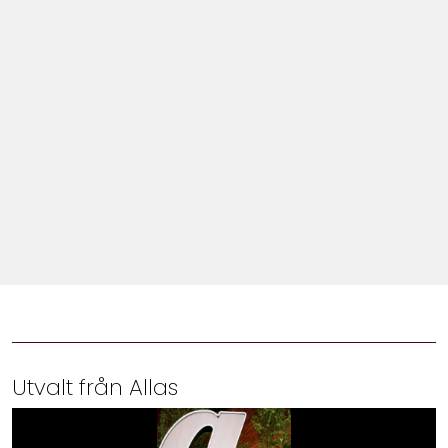
Shop
Hem & Trädgård
Underhållning
Om Oss
Utvalt från Allas