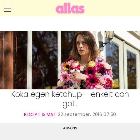
Anna María Larssons blogg
Meny
Livsöden
Hälsa
Hem
Arkiv
Relationer
Om Anna María
Kontakt
Kategorier
Handarbete
Koka egen ketchup – enkelt och
gott
Video
RECEPT & MAT
22 september, 2016 07:50
Bloggar