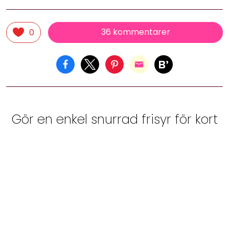
36 kommentarer
0
Gör en enkel snurrad frisyr för kort
hår
LIVET
19 september, 2016 07:07