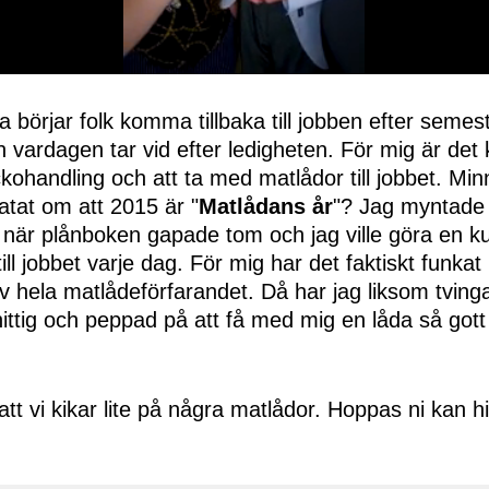
a börjar folk komma tillbaka till jobben efter semes
h vardagen tar vid efter ledigheten. För mig är det 
ckohandling och att ta med matlådor till jobbet. Minn
ratat om att 2015 är "
Matlådans år
"? Jag myntade d
 när plånboken gapade tom och jag ville göra en kul
ll jobbet varje dag. För mig har det faktiskt funkat
v hela matlådeförfarandet. Då har jag liksom tvinga
ittig och peppad på att få med mig en låda så got
tt vi kikar lite på några matlådor. Hoppas ni kan hit