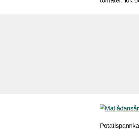
tomater, lök o
Potatispannka