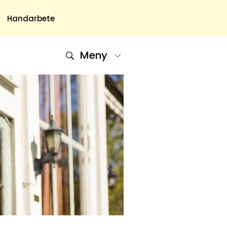
Handarbete
Meny
Om Oss
Om Oss & Kontakt
Tidningar Hos Allas.se
Nyhetsbrev
Om Cookies
Integritetspolicy
Skapa Konto
Hantera Preferenser