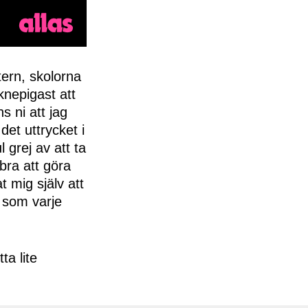
tern, skolorna
knepigast att
s ni att jag
et uttrycket i
 grej av att ta
 bra att göra
t mig själv att
t som varje
ta lite