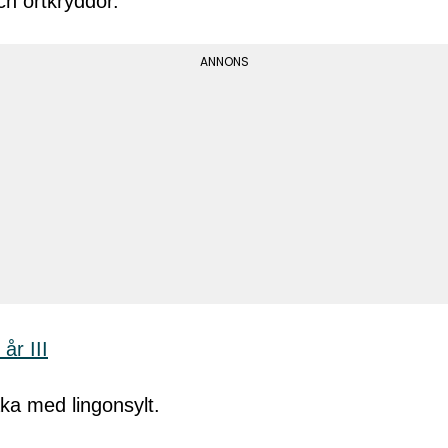
ch örtkryddor.
ka med lingonsylt.