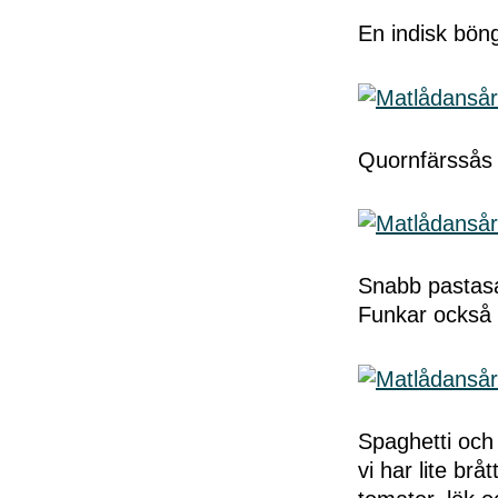
En indisk böng
Quornfärssås
Snabb pastasa
Funkar också f
Spaghetti och
vi har lite br