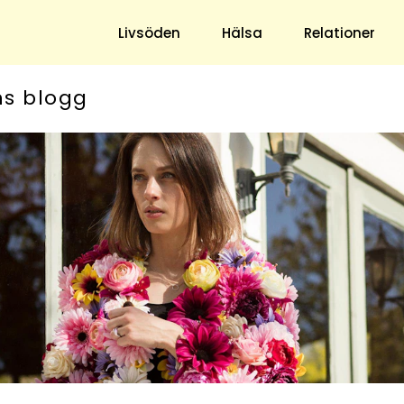
Livsöden
Hälsa
Relationer
ns blogg
Hem & Trädgård
Underhållning
Trädgård
Nöje
Hushåll
TV
Ekonomi
Horoskop
Mat & Dryck
Quiz
Loppis & Antikt
DIY - Gör Det Själv