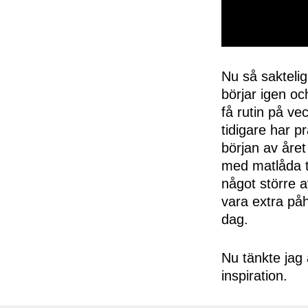
0
seconds
of
Nu så saktelig
50
börjar igen oc
seconds
Volume
0%
få rutin på ve
tidigare har p
början av året
med matlåda ti
något större a
vara extra påh
dag.
Nu tänkte jag a
inspiration.