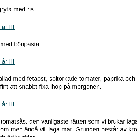
ryta med ris.
 med bönpasta.
llad med fetaost, soltorkade tomater, paprika och
int att snabbt fixa ihop på morgonen.
 tomatsås, den vanligaste rätten som vi brukar l
åttom men ändå vill laga mat. Grunden består av kr