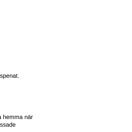
 spenat.
aga hemma när
ossade