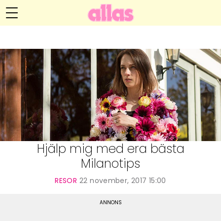
Anna María Larssons blogg
Meny
Livsöden
Hälsa
Hem
Arkiv
Relationer
Om Anna María
Kontakt
Kategorier
Handarbete
Hjälp mig med era bästa
Milanotips
Video
RESOR
22 november, 2017 15:00
Bloggar