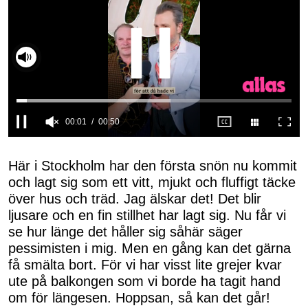
00:02
00:50
0
seconds
of
Här i Stockholm har den första snön nu kommit
50
och lagt sig som ett vitt, mjukt och fluffigt täcke
seconds
över hus och träd. Jag älskar det! Det blir
ljusare och en fin stillhet har lagt sig. Nu får vi
se hur länge det håller sig såhär säger
pessimisten i mig. Men en gång kan det gärna
få smälta bort. För vi har visst lite grejer kvar
ute på balkongen som vi borde ha tagit hand
om för längesen. Hoppsan, så kan det går!