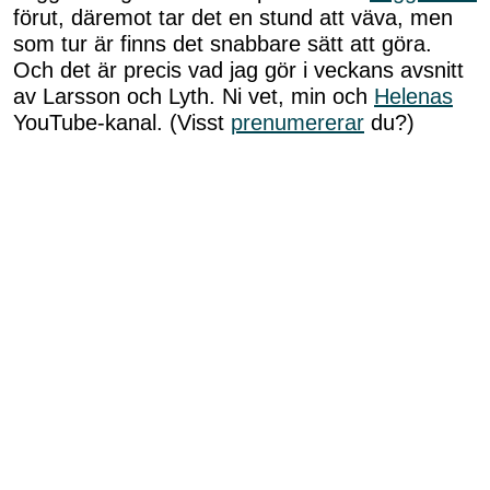
förut, däremot tar det en stund att väva, men
som tur är finns det snabbare sätt att göra.
Och det är precis vad jag gör i veckans avsnitt
av Larsson och Lyth. Ni vet, min och
Helenas
YouTube-kanal. (Visst
prenumererar
du?)
PRENUMERERA HÄR
Alltså, det är så roligt att höra att ni är peppade
och gillar vår kanal! TACK från oss! Vi vill
försöka variera vår kanal med olika typer av
filmer. Förra veckan visade Helena till exempel
en teknik,
lär dig påta
. Så den här veckan blir
det något annat. Nu får ni följa med rätt in i min
skapandeprocess. För helt ärligt så hade jag
ingen plan på hur slutresultatet skulle se ut