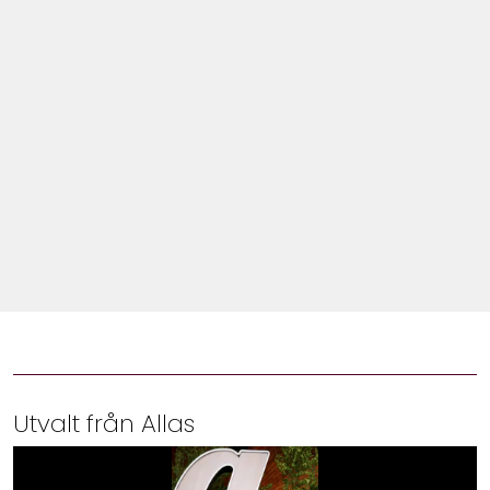
Shop
Hem & Trädgård
Underhållning
Om Oss
Utvalt från Allas