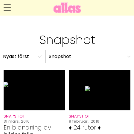
Anna María Larssons blogg
Meny
Livsöden
Snapshot
Hälsa
Snapshot
Hem
Arkiv
Relationer
Om Anna María
Kontakt
Kategorier
Handarbete
Video
SNAPSHOT
SNAPSHOT
Bloggar
31 mars, 2016
9 februari, 2016
En blandning av
♦ 24 rutor ♦