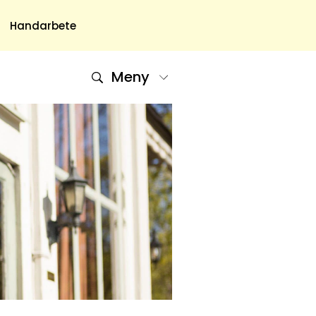
Handarbete
Meny
Om Oss
Om Oss & Kontakt
Tidningar Hos Allas.se
Nyhetsbrev
Om Cookies
Integritetspolicy
Skapa Konto
Hantera Preferenser