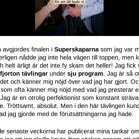
 avgjordes finalen i
Superskaparna
som jag var 
serligen nådde jag inte hela vägen till toppen, me
h helt ärligt är det inte fy skam det heller! Jag fic
fjorton tävlingar
under
sju program
. Jag är så ot
et och känner mig nöjd över vad jag har gjort. Och
som ofta känner mig nöjd med vad jag presterar ell
Jag är en otrolig perfektionist som konstant strävar 
e. Tröttsamt, absolut. Men i den här tävlingen kund
ad jag gjorde med de förutsättningarna jag hade.
de senaste veckorna har publicerat mina tankar om