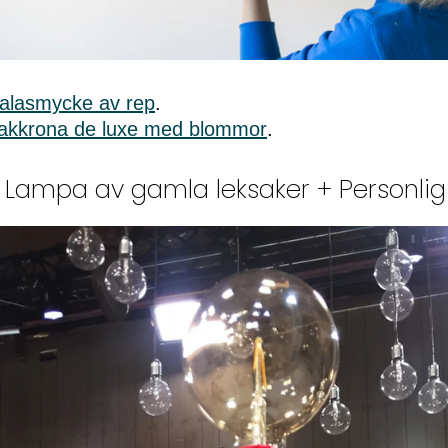
alasmycke av rep
.
akkrona de luxe med blommor
.
– Lampa av gamla leksaker + Personlig