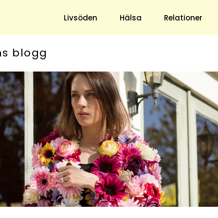
Livsöden
Hälsa
Relationer
ns blogg
Hem & Trädgård
Underhållning
Trädgård
Nöje
Hushåll
TV
Ekonomi
Horoskop
Mat & Dryck
Quiz
Loppis & Antikt
DIY - Gör Det Själv