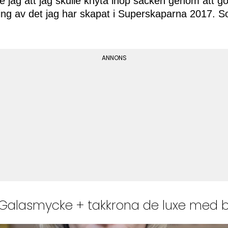
 jag att jag skulle knyta ihop säcken genom att g
ng av det jag har skapat i Superskaparna 2017. So
 – Galasmycke + takkrona de luxe med