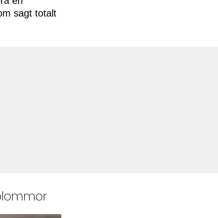
öra en
m sagt totalt
 blommor