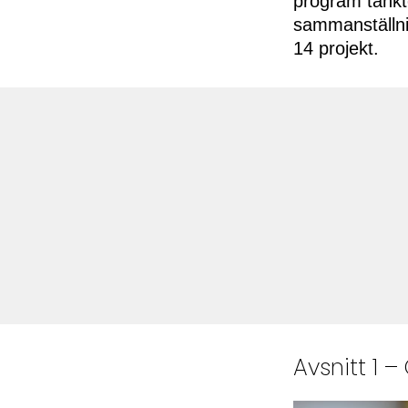
program tänkte
sammanställni
14 projekt.
Avsnitt 1