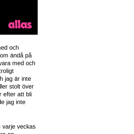
med och
n kom ändå på
k vara med och
roligt
 jag är inte
er stolt över
efter att bli
e jag inte
 varje veckas