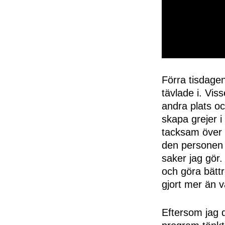
0
seconds
of
Förra tisdagen
50
tävlade i. Vis
seconds
Volume
0%
andra plats oc
skapa grejer i
tacksam över d
den personen 
saker jag gör. 
och göra bättr
gjort mer än v
Eftersom jag 