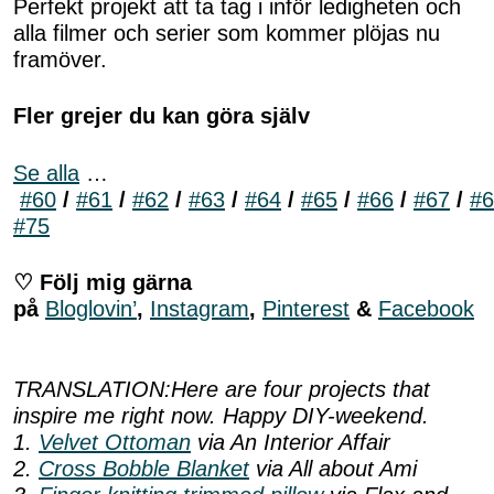
Perfekt projekt att ta tag i inför ledigheten och
alla filmer och serier som kommer plöjas nu
framöver.
Fler grejer du kan göra själv
Se alla
…
#60
/
#61
/
#62
/
#63
/
#64
/
#65
/
#66
/
#67
/
#6
#75
♡ Följ mig gärna
på
Bloglovin’
,
Instagram
,
Pinterest
&
Facebook
TRANSLATION:Here are four projects that
inspire me right now. Happy DIY-weekend.
1.
Velvet Ottoman
via An Interior Affair
2.
Cross Bobble Blanket
via All about Ami