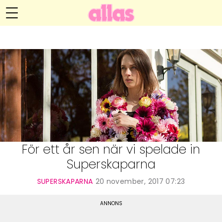
Anna María Larssons blogg
Meny
Livsöden
Hälsa
Hem
Arkiv
Relationer
Om Anna María
Kontakt
Kategorier
Handarbete
För ett år sen när vi spelade in
Superskaparna
Video
SUPERSKAPARNA
20 november, 2017 07:23
Bloggar