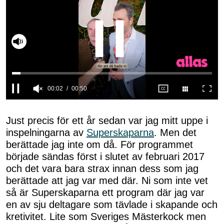
Slå på ljud
0
seconds
of
Just precis för ett år sedan var jag mitt uppe i
50
inspelningarna av
Superskaparna
. Men det
seconds
berättade jag inte om då. För programmet
började sändas först i slutet av februari 2017
och det vara bara strax innan dess som jag
berättade att jag var med där. Ni som inte vet
så är Superskaparna ett program där jag var
en av sju deltagare som tävlade i skapande och
kretivitet. Lite som Sveriges Mästerkock men