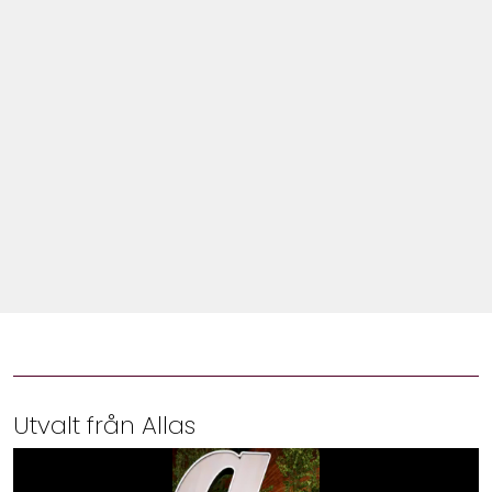
Shop
Hem & Trädgård
Underhållning
Om Oss
Utvalt från Allas