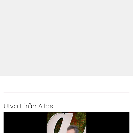
Shop
Hem & Trädgård
Underhållning
Om Oss
Utvalt från Allas