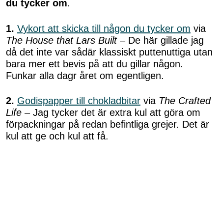
du tycker om
.
1.
Vykort att skicka till någon du tycker om
via
The House that Lars Built
– De här gillade jag
då det inte var sådär klassiskt puttenuttiga utan
bara mer ett bevis på att du gillar någon.
Funkar alla dagr året om egentligen.
2.
Godispapper till chokladbitar
via
The Crafted
Life
– Jag tycker det är extra kul att göra om
förpackningar på redan befintliga grejer. Det är
kul att ge och kul att få.
3.
Godislådor till alla ♡ dag
via
Design Eat
Repeat
– De här godislådorna ser tecknade ut
och jag hade blivit väldigt glad om jag fick en
sån full med lakrits. Just sayin'!