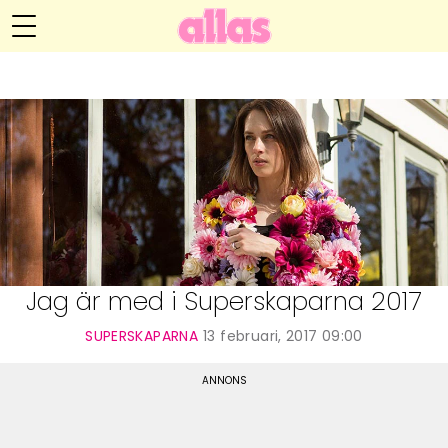
Anna María Larssons blogg
Meny
Livsöden
Hälsa
Hem
Arkiv
Relationer
Om Anna María
Kontakt
Kategorier
Handarbete
Jag är med i Superskaparna 2017
Video
SUPERSKAPARNA
13 februari, 2017 09:00
Bloggar